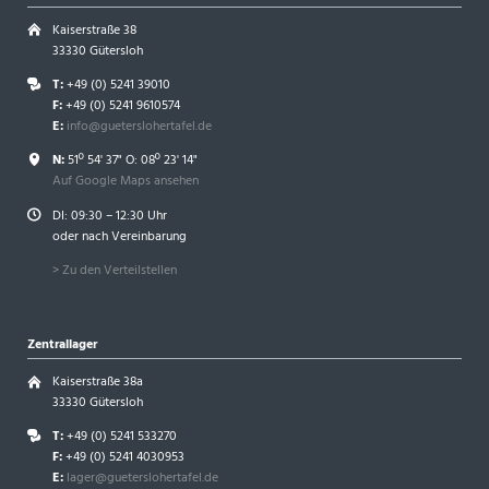
Kaiserstraße 38
33330 Gütersloh
T:
+49 (0) 5241 39010
F:
+49 (0) 5241 9610574
E:
info@gueterslohertafel.de
N:
51º 54' 37" O: 08º 23' 14"
Auf Google Maps ansehen
DI: 09:30 – 12:30 Uhr
oder nach Vereinbarung
> Zu den Verteilstellen
Zentrallager
Kaiserstraße 38a
33330 Gütersloh
T:
+49 (0) 5241 533270
F:
+49 (0) 5241 4030953
E:
lager@gueterslohertafel.de