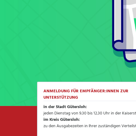
ANMELDUNG FÜR EMPFÄNGER:INNEN ZUR
UNTERSTÜTZUNG
in der Stadt Gütersloh:
jeden Dienstag von 9.30 bis 12.30 Uhr in der Kaisers
im Kreis Gütersloh:
zu den Ausgabezeiten in Ihrer zuständigen Verteilst