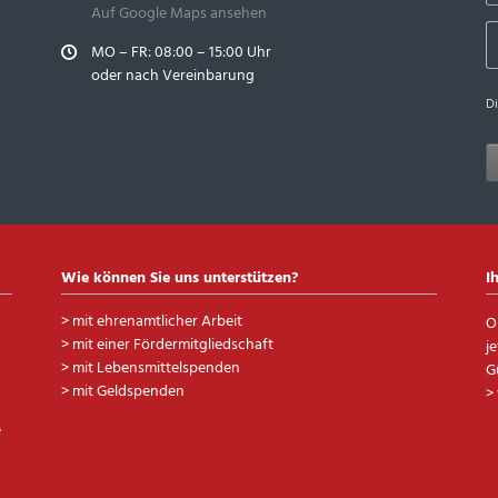
Auf Google Maps ansehen
MO – FR: 08:00 – 15:00 Uhr
oder nach Vereinbarung
D
Wie können Sie uns unterstützen?
I
>
mit ehrenamtlicher Arbeit
O
>
mit einer Fördermitgliedschaft
j
>
mit Lebensmittelspenden
G
>
mit Geldspenden
>
e