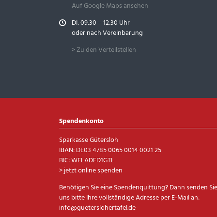
Auf Google Maps ansehen
DI: 09:30 – 12:30 Uhr
oder nach Vereinbarung
> Zu den Verteilstellen
Spendenkonto
Sparkasse Gütersloh
IBAN: DE03 4785 0065 0014 0021 25
BIC: WELADED1GTL
> jetzt online spenden
Benötigen Sie eine Spendenquittung? Dann senden Si
uns bitte Ihre vollständige Adresse per E-Mail an:
info@gueterslohertafel.de