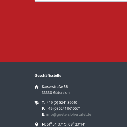
Geschäftsstelle
Kaiserstraße 38
33330 Gütersloh
T:
+49 (0) 5241 39010
F:
+49 (0) 5241 9610574
E:
info@gueterslohertafel.de
N:
51º 54' 37" O: 08º 23' 14"