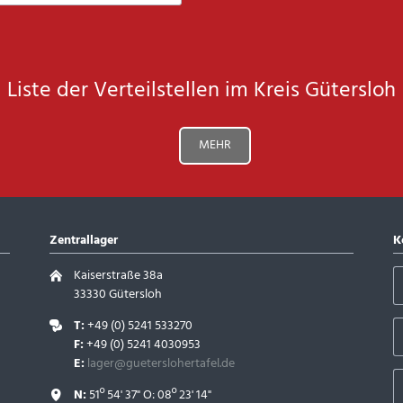
Liste der Verteilstellen im Kreis Gütersloh
MEHR
Zentrallager
K
Kaiserstraße 38a
33330 Gütersloh
T:
+49 (0) 5241 533270
F:
+49 (0) 5241 4030953
E:
lager@gueterslohertafel.de
N:
51º 54' 37" O: 08º 23' 14"