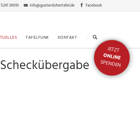
 5241 39010
info@gueterslohertafel.de
Facebook
Navigation
überspringen
TUELLES
TAFELFUNK
KONTAKT
JETZT
ONLINE
- Scheckübergabe
SPENDEN
nden
ktion