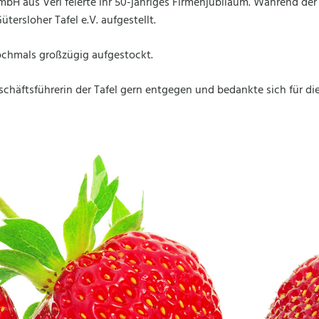
H aus Verl feierte ihr 50-jähriges Firmenjubiläum. Während der
rsloher Tafel e.V. aufgestellt.
chmals großzügig aufgestockt.
häftsführerin der Tafel gern entgegen und bedankte sich für die