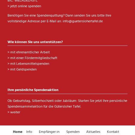
BIC: WELADED1GTL
> jetzt online spenden
Benötigen Sie eine Spendenquittung? Dann senden Sie uns bitte Ihre
vollständige Adresse per E-Mail an:
info@gueterslohertafel.de
Wie können Sie uns unterstützen?
>
mit ehrenamtlicher Arbeit
>
mit einer Fördermitgliedschaft
>
mit Lebensmittelspenden
>
mit Geldspenden
Ihre persönliche Spendenaktion
Ob Geburtstag, Silberhochzeit oder Jubiläum: Starten Sie jetzt Ihre persönliche
Spendensammelaktion für die Gütersloher Tafel.
> weiter
Navigation
Home
Info
Empfänger:in
Spenden
Aktuelles
Kontakt