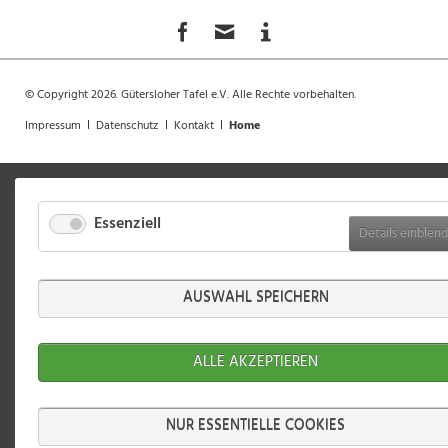
überspringen
© Copyright 2026. Gütersloher Tafel e.V. Alle Rechte vorbehalten.
Navigation
Impressum
Datenschutz
Kontakt
Home
überspringen
Essenziell
Details einblen
AUSWAHL SPEICHERN
ALLE AKZEPTIEREN
NUR ESSENTIELLE COOKIES