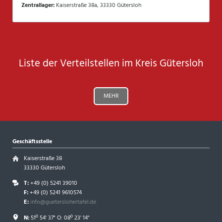
Zentrallager:
Kaiserstraße 38a, 33330 Gütersloh
Liste der Verteilstellen im Kreis Gütersloh
MEHR
Geschäftsstelle
Kaiserstraße 38
33330 Gütersloh
T:
+49 (0) 5241 39010
F:
+49 (0) 5241 9610574
E:
info@gueterslohertafel.de
N:
51º 54' 37" O: 08º 23' 14"