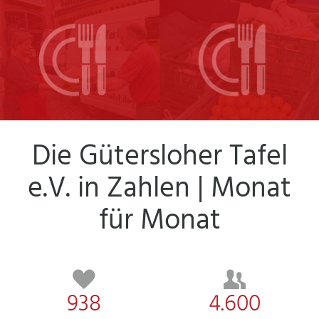
Info
Empfänger
Die Gütersloher Tafel
Mitglied werden
Spenden
e.V. in Zahlen | Monat
für Monat
938
4.600