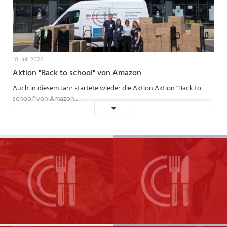
10. Juli 2026
Aktion "Back to school" von Amazon
Auch in diesem Jahr startete wieder die Aktion Aktion "Back to
school" von Amazon...
Aktion
Weiterlesen …
"Back
to
school"
von
Amazon