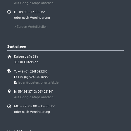
Auf Google Maps ansehen
DI: 09:30 – 12:30 Uhr
oder nach Vereinbarung
> Zu den Verteilstellen
Zentrallager
Kaiserstraße 38a
33330 Gütersloh
T:
+49 (0) 5241 533270
F:
+49 (0) 5241 4030953
E:
lager@gueterslohertafel.de
N:
51º 54' 37" O: 08º 23' 14"
Auf Google Maps ansehen
MO – FR: 08:00 – 15:00 Uhr
oder nach Vereinbarung