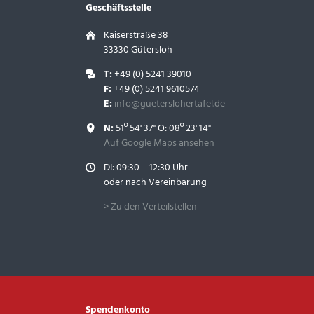
Geschäftsstelle
Kaiserstraße 38
33330 Gütersloh
T:
+49 (0) 5241 39010
F:
+49 (0) 5241 9610574
E:
info@gueterslohertafel.de
N:
51º 54' 37" O: 08º 23' 14"
Auf Google Maps ansehen
DI: 09:30 – 12:30 Uhr
oder nach Vereinbarung
> Zu den Verteilstellen
Spendenkonto