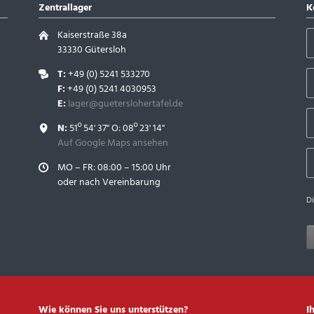
Zentrallager
K
Kaiserstraße 38a
33330 Gütersloh
T:
+49 (0) 5241 533270
F:
+49 (0) 5241 4030953
E:
lager@gueterslohertafel.de
N:
51º 54' 37" O: 08º 23' 14"
Auf Google Maps ansehen
MO – FR: 08:00 – 15:00 Uhr
oder nach Vereinbarung
D
Wie können Sie uns unterstützen?
I