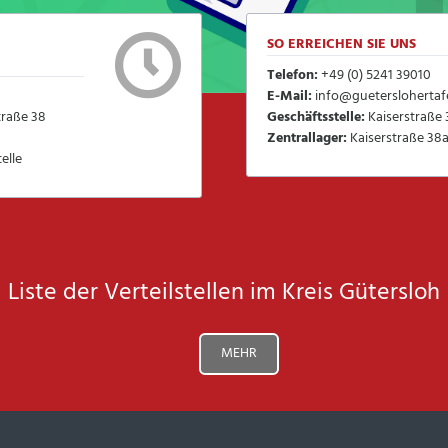
SO ERREICHEN SIE UNS
Telefon:
+49 (0) 5241 39010
E-Mail:
info@gueterslohertafe
traße 38
Geschäftsstelle:
Kaiserstraße 
Zentrallager:
Kaiserstraße 38a
elle
Liste der Verteilstellen im Kreis Gütersloh
MEHR