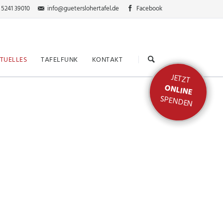
 5241 39010
info@gueterslohertafel.de
Facebook
Navigation
überspringen
TUELLES
TAFELFUNK
KONTAKT
JETZT
ONLINE
SPENDEN
nden
ktion