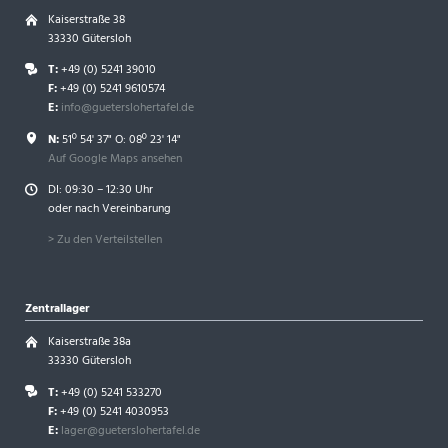
Kaiserstraße 38
33330 Gütersloh
T:
+49 (0) 5241 39010
F:
+49 (0) 5241 9610574
E:
info@gueterslohertafel.de
N:
51º 54' 37" O: 08º 23' 14"
Auf Google Maps ansehen
DI: 09:30 – 12:30 Uhr
oder nach Vereinbarung
> Zu den Verteilstellen
Zentrallager
Kaiserstraße 38a
33330 Gütersloh
T:
+49 (0) 5241 533270
F:
+49 (0) 5241 4030953
E:
lager@gueterslohertafel.de