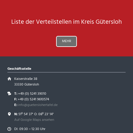
Liste der Verteilstellen im Kreis Gütersloh
MEHR
Geschäftsstelle
Kaiserstraße 38
33330 Gütersloh
T:
+49 (0) 5241 39010
F:
+49 (0) 5241 9610574
E:
info@gueterslohertafel.de
N:
51º 54' 37" O: 08º 23' 14"
Auf Google Maps ansehen
DI: 09:30 – 12:30 Uhr