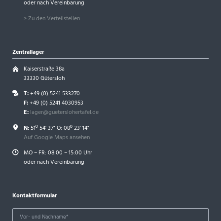
oder nach Vereinbarung
> Zu den Verteilstellen
Zentrallager
Kaiserstraße 38a
33330 Gütersloh
T:
+49 (0) 5241 533270
F:
+49 (0) 5241 4030953
E:
lager@gueterslohertafel.de
N:
51º 54' 37" O: 08º 23' 14"
Auf Google Maps ansehen
MO – FR: 08:00 – 15:00 Uhr
oder nach Vereinbarung
Kontaktformular