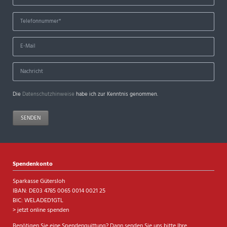
Die
Datenschutzhinweise
habe ich zur Kenntnis genommen.
SENDEN
Spendenkonto
Sparkasse Gütersloh
IBAN: DE03 4785 0065 0014 0021 25
BIC: WELADED1GTL
> jetzt online spenden
Benötigen Sie eine Spendenquittung? Dann senden Sie uns bitte Ihre