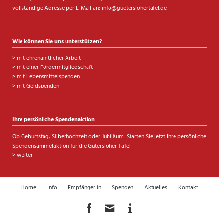
vollständige Adresse per E-Mail an:
info@gueterslohertafel.de
Wie können Sie uns unterstützen?
>
mit ehrenamtlicher Arbeit
>
mit einer Fördermitgliedschaft
>
mit Lebensmittelspenden
>
mit Geldspenden
Ihre persönliche Spendenaktion
Ob Geburtstag, Silberhochzeit oder Jubiläum: Starten Sie jetzt Ihre persönliche
Spendensammelaktion für die Gütersloher Tafel.
> weiter
Navigation
Home
Info
Empfänger:in
Spenden
Aktuelles
Kontakt
überspringen