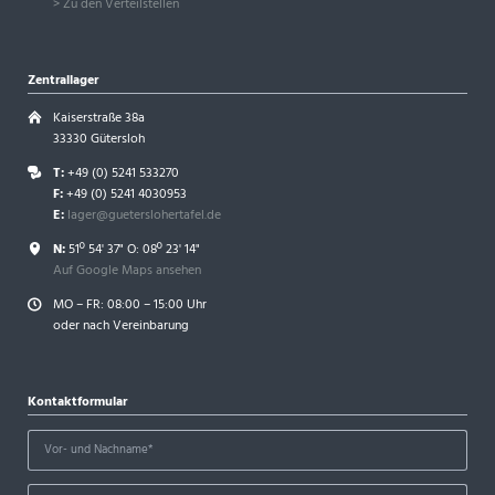
> Zu den Verteilstellen
Zentrallager
Kaiserstraße 38a
33330 Gütersloh
T:
+49 (0) 5241 533270
F:
+49 (0) 5241 4030953
E:
lager@gueterslohertafel.de
N:
51º 54' 37" O: 08º 23' 14"
Auf Google Maps ansehen
MO – FR: 08:00 – 15:00 Uhr
oder nach Vereinbarung
Kontaktformular