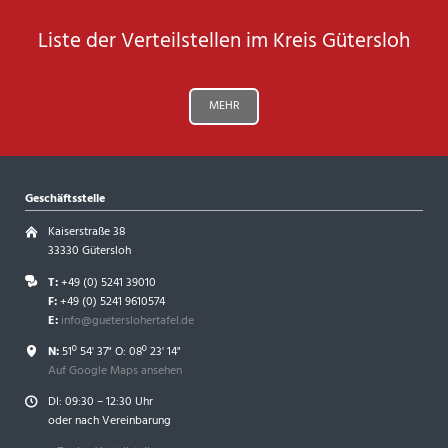
Liste der Verteilstellen im Kreis Gütersloh
MEHR
Geschäftsstelle
Kaiserstraße 38
33330 Gütersloh
T:
+49 (0) 5241 39010
F:
+49 (0) 5241 9610574
E:
info@gueterslohertafel.de
N:
51º 54' 37" O: 08º 23' 14"
Auf Google Maps ansehen
DI: 09:30 – 12:30 Uhr
oder nach Vereinbarung