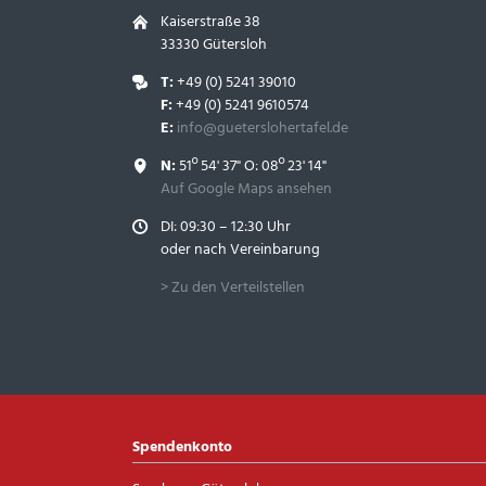
Kaiserstraße 38
33330 Gütersloh
T:
+49 (0) 5241 39010
F:
+49 (0) 5241 9610574
E:
info@gueterslohertafel.de
N:
51º 54' 37" O: 08º 23' 14"
Auf Google Maps ansehen
DI: 09:30 – 12:30 Uhr
oder nach Vereinbarung
> Zu den Verteilstellen
Spendenkonto