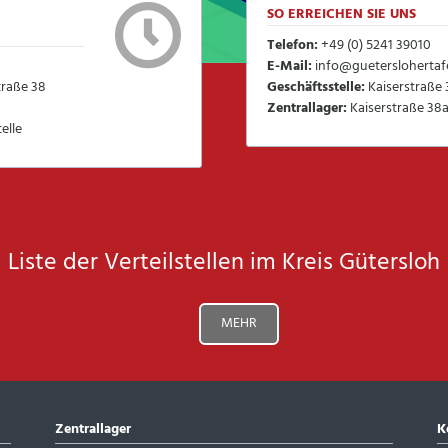
SO ERREICHEN SIE UNS
Telefon:
+49 (0) 5241 39010
E-Mail:
info@gueterslohertafe
traße 38
Geschäftsstelle:
Kaiserstraße 
Zentrallager:
Kaiserstraße 38a
elle
Liste der Verteilstellen im Kreis Gütersloh
MEHR
Zentrallager
K