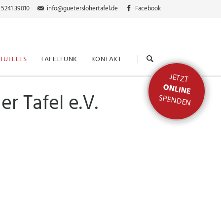
 5241 39010
info@gueterslohertafel.de
Facebook
Navigation
überspringen
TUELLES
TAFELFUNK
KONTAKT
JETZT
ONLINE
 Tafel e.V.
SPENDEN
nden
ktion