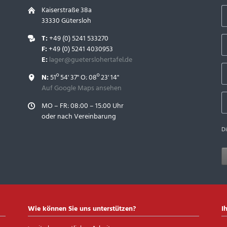
Kaiserstraße 38a
33330 Gütersloh
T:
+49 (0) 5241 533270
F:
+49 (0) 5241 4030953
E:
lager@gueterslohertafel.de
N:
51º 54' 37" O: 08º 23' 14"
Auf Google Maps ansehen
MO – FR: 08:00 – 15:00 Uhr
oder nach Vereinbarung
D
Wie können Sie uns unterstützen?
I