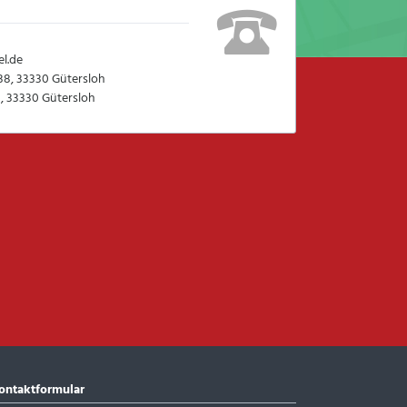
l.de
38, 33330 Gütersloh
, 33330 Gütersloh
ontaktformular