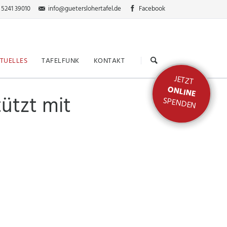
 5241 39010
info@gueterslohertafel.de
Facebook
Navigation
überspringen
TUELLES
TAFELFUNK
KONTAKT
JETZT
ONLINE
ützt mit
SPENDEN
nden
ktion