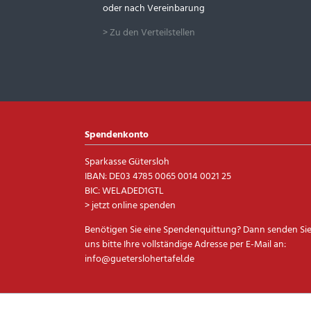
oder nach Vereinbarung
> Zu den Verteilstellen
Spendenkonto
Sparkasse Gütersloh
IBAN: DE03 4785 0065 0014 0021 25
BIC: WELADED1GTL
> jetzt online spenden
Benötigen Sie eine Spendenquittung? Dann senden Si
uns bitte Ihre vollständige Adresse per E-Mail an:
info@gueterslohertafel.de
Navigation