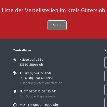
Liste der Verteilstellen im Kreis Gütersloh
MEHR
Zentrallager
K
Kaiserstraße 38a
33330 Gütersloh
T:
+49 (0) 5241 533270
F:
+49 (0) 5241 4030953
E:
lager@gueterslohertafel.de
N:
51º 54' 37" O: 08º 23' 14"
Auf Google Maps ansehen
MO – FR: 08:00 – 15:00 Uhr