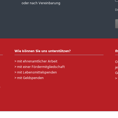
oder nach Vereinbarung
D
Wie können Sie uns unterstützen?
I
>
mit ehrenamtlicher Arbeit
O
>
mit einer Fördermitgliedschaft
j
>
mit Lebensmittelspenden
G
>
mit Geldspenden
>
e