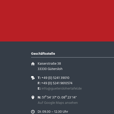
Geschäftsstelle
Kaiserstraße 38
33330 Gütersloh
T:
+49 (0) 5241 39010
F:
+49 (0) 5241 9610574
E:
info@gueterslohertafel.de
N:
51º 54' 37" O: 08º 23' 14"
Auf Google Maps ansehen
DI: 09:30 – 12:30 Uhr