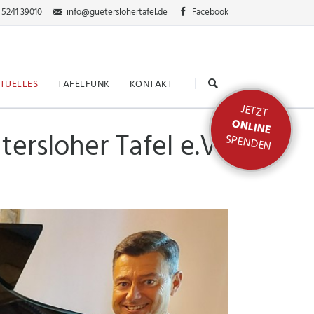
 5241 39010
info@gueterslohertafel.de
Facebook
Navigation
überspringen
TUELLES
TAFELFUNK
KONTAKT
JETZT
ONLINE
ersloher Tafel e.V.
SPENDEN
nden
ktion