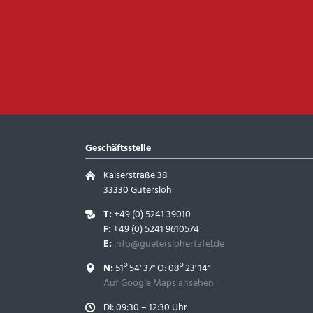
Geschäftsstelle
Kaiserstraße 38
33330 Gütersloh
T:
+49 (0) 5241 39010
F:
+49 (0) 5241 9610574
E:
info@gueterslohertafel.de
N:
51º 54' 37" O: 08º 23' 14"
Auf Google Maps ansehen
DI: 09:30 – 12:30 Uhr