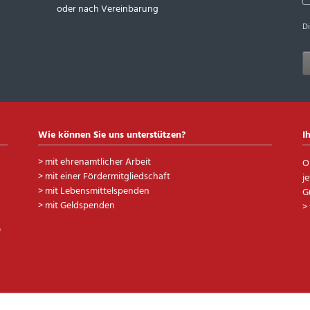
oder nach Vereinbarung
D
Wie können Sie uns unterstützen?
I
>
mit ehrenamtlicher Arbeit
O
>
mit einer Fördermitgliedschaft
j
>
mit Lebensmittelspenden
G
>
mit Geldspenden
>
e