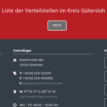
Liste der Verteilstellen im Kreis Gütersloh
MEHR
Zentrallager
K
Kaiserstraße 38a
33330 Gütersloh
T:
+49 (0) 5241 533270
F:
+49 (0) 5241 4030953
E:
lager@gueterslohertafel.de
N:
51º 54' 37" O: 08º 23' 14"
Auf Google Maps ansehen
MO – FR: 08:00 – 15:00 Uhr