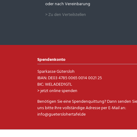
oder nach Vereinbarung
> Zu den Verteilstellen
Spendenkonto
Sparkasse Gütersloh
IBAN: DE03 4785 0065 0014 0021 25
BIC: WELADED1GTL
> jetzt online spenden
Benötigen Sie eine Spendenquittung? Dann senden Si
uns bitte Ihre vollständige Adresse per E-Mail an:
info@gueterslohertafel.de
Navigation