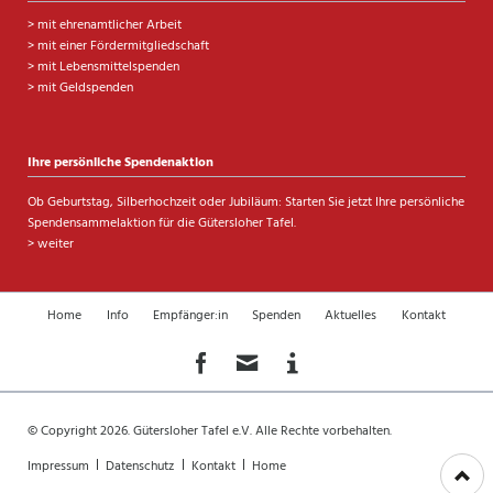
>
mit ehrenamtlicher Arbeit
>
mit einer Fördermitgliedschaft
>
mit Lebensmittelspenden
>
mit Geldspenden
Ihre persönliche Spendenaktion
Ob Geburtstag, Silberhochzeit oder Jubiläum: Starten Sie jetzt Ihre persönliche
Spendensammelaktion für die Gütersloher Tafel.
> weiter
Navigation
Home
Info
Empfänger:in
Spenden
Aktuelles
Kontakt
überspringen
© Copyright 2026. Gütersloher Tafel e.V. Alle Rechte vorbehalten.
Navigation
Impressum
Datenschutz
Kontakt
Home
überspringen