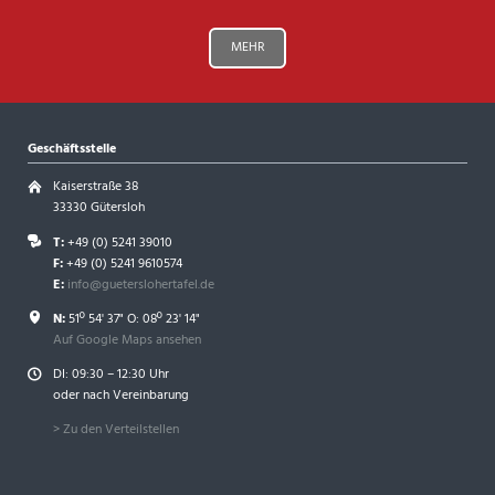
MEHR
Geschäftsstelle
Kaiserstraße 38
33330 Gütersloh
T:
+49 (0) 5241 39010
F:
+49 (0) 5241 9610574
E:
info@gueterslohertafel.de
N:
51º 54' 37" O: 08º 23' 14"
Auf Google Maps ansehen
DI: 09:30 – 12:30 Uhr
oder nach Vereinbarung
> Zu den Verteilstellen