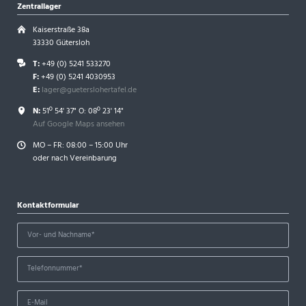
Zentrallager
Kaiserstraße 38a
33330 Gütersloh
T:
+49 (0) 5241 533270
F:
+49 (0) 5241 4030953
E:
lager@gueterslohertafel.de
N:
51º 54' 37" O: 08º 23' 14"
Auf Google Maps ansehen
MO – FR: 08:00 – 15:00 Uhr
oder nach Vereinbarung
Kontaktformular